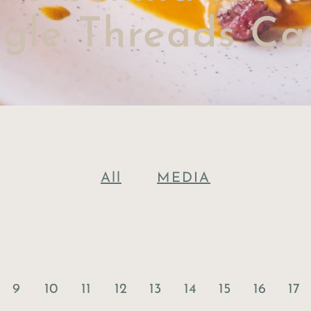
ngle Threads Ca
All
MEDIA
9
10
11
12
13
14
15
16
17