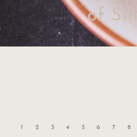
of Si
1
2
3
4
5
6
7
8