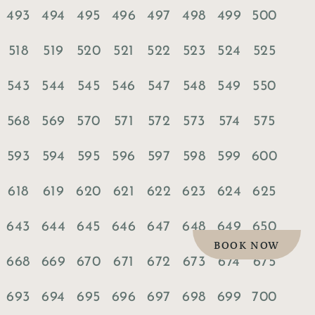
493
494
495
496
497
498
499
500
518
519
520
521
522
523
524
525
543
544
545
546
547
548
549
550
568
569
570
571
572
573
574
575
593
594
595
596
597
598
599
600
618
619
620
621
622
623
624
625
643
644
645
646
647
648
649
650
BOOK NOW
668
669
670
671
672
673
674
675
693
694
695
696
697
698
699
700