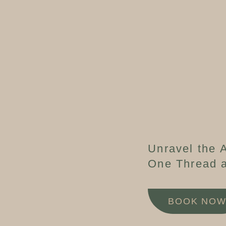
Unravel the A
One Thread a
BOOK NO