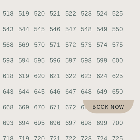
518
519
520
521
522
523
524
525
543
544
545
546
547
548
549
550
568
569
570
571
572
573
574
575
593
594
595
596
597
598
599
600
618
619
620
621
622
623
624
625
643
644
645
646
647
648
649
650
668
669
670
671
672
673
674
675
BOOK NOW
693
694
695
696
697
698
699
700
718
719
720
721
722
723
724
725