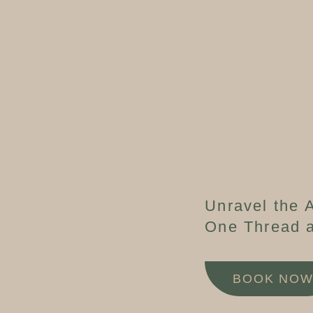
Unravel the A
One Thread a
BOOK NO