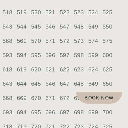
518
519
520
521
522
523
524
525
543
544
545
546
547
548
549
550
568
569
570
571
572
573
574
575
593
594
595
596
597
598
599
600
618
619
620
621
622
623
624
625
643
644
645
646
647
648
649
650
668
669
670
671
672
673
674
675
BOOK NOW
693
694
695
696
697
698
699
700
718
719
720
721
722
723
724
725