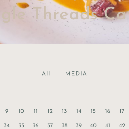
ngle Threads Ca
All
MEDIA
9
10
11
12
13
14
15
16
17
34
35
36
37
38
39
40
41
42