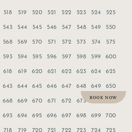
518
519
520
521
522
523
524
525
543
544
545
546
547
548
549
550
568
569
570
571
572
573
574
575
593
594
595
596
597
598
599
600
618
619
620
621
622
623
624
625
643
644
645
646
647
648
649
650
BOOK NOW
668
669
670
671
672
673
674
675
693
694
695
696
697
698
699
700
718
719
720
721
722
723
724
725