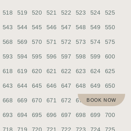
518
519
520
521
522
523
524
525
543
544
545
546
547
548
549
550
568
569
570
571
572
573
574
575
593
594
595
596
597
598
599
600
618
619
620
621
622
623
624
625
643
644
645
646
647
648
649
650
668
669
670
671
672
673
674
675
BOOK NOW
693
694
695
696
697
698
699
700
718
719
720
721
722
723
724
725