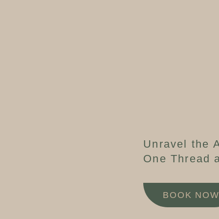
Unravel the A
One Thread a
BOOK NO