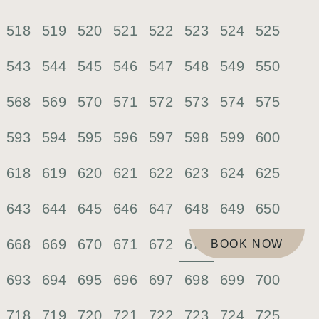
518
519
520
521
522
523
524
525
543
544
545
546
547
548
549
550
568
569
570
571
572
573
574
575
593
594
595
596
597
598
599
600
618
619
620
621
622
623
624
625
643
644
645
646
647
648
649
650
673
668
669
670
671
672
674
675
BOOK NOW
693
694
695
696
697
698
699
700
718
719
720
721
722
723
724
725