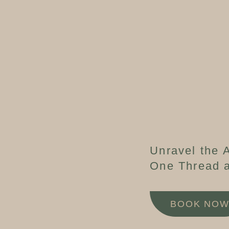
Unravel the A
One Thread a
BOOK NO