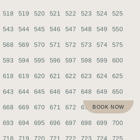
518
519
520
521
522
523
524
525
543
544
545
546
547
548
549
550
568
569
570
571
572
573
574
575
593
594
595
596
597
598
599
600
618
619
620
621
622
623
624
625
643
644
645
646
647
648
649
650
668
669
670
671
672
673
674
675
BOOK NOW
693
694
695
696
697
698
699
700
718
719
720
721
722
723
724
725