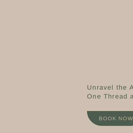
Unravel the A
One Thread a
BOOK NO