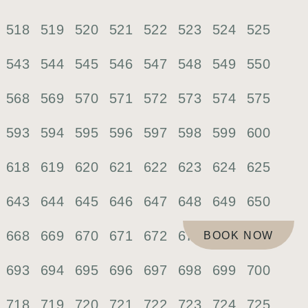
518
519
520
521
522
523
524
525
543
544
545
546
547
548
549
550
568
569
570
571
572
573
574
575
593
594
595
596
597
598
599
600
618
619
620
621
622
623
624
625
643
644
645
646
647
648
649
650
668
669
670
671
672
673
674
675
BOOK NOW
693
694
695
696
697
698
699
700
718
719
720
721
722
723
724
725