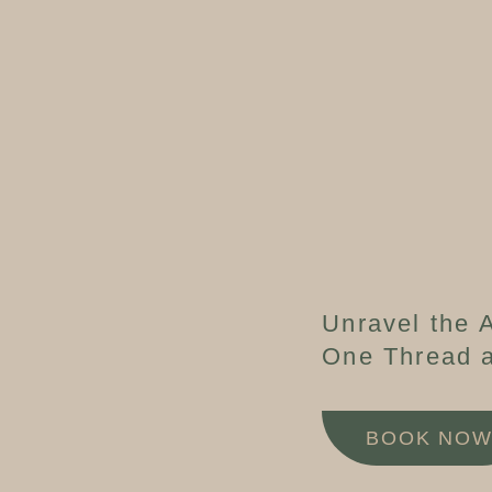
Unravel the A
One Thread a
BOOK NO