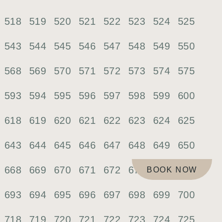
518
519
520
521
522
523
524
525
543
544
545
546
547
548
549
550
568
569
570
571
572
573
574
575
593
594
595
596
597
598
599
600
618
619
620
621
622
623
624
625
643
644
645
646
647
648
649
650
668
669
670
671
672
673
674
675
BOOK NOW
693
694
695
696
697
698
699
700
718
719
720
721
722
723
724
725