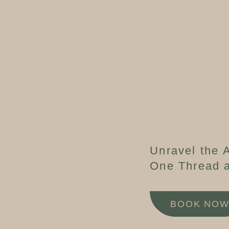
Unravel the A
One Thread a
BOOK NO