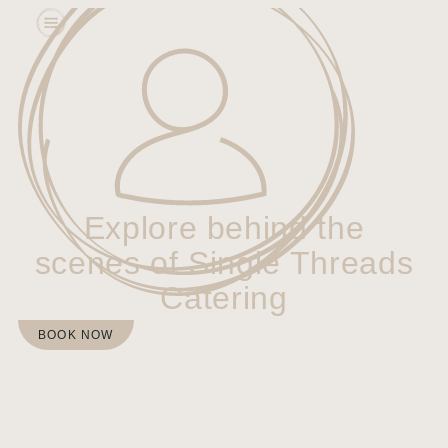
Explore behind the
scenes of Single Threads
Catering
BOOK NOW