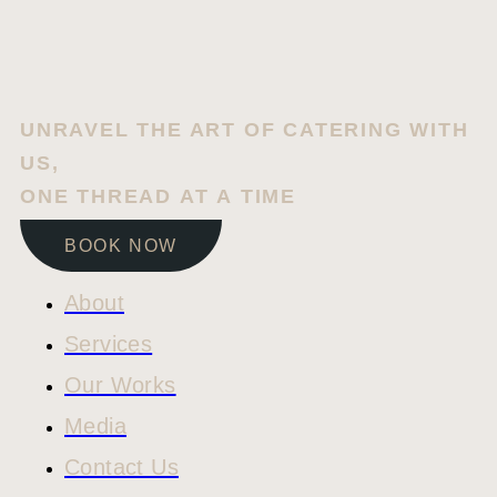
UNRAVEL THE ART OF CATERING WITH
US,
ONE THREAD AT A TIME
BOOK NOW
About
Services
Our Works
Media
Contact Us