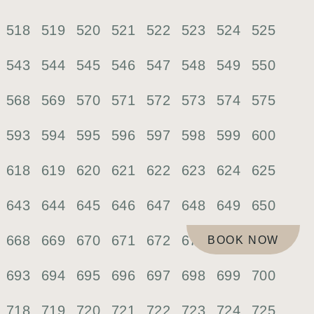
518
519
520
521
522
523
524
525
543
544
545
546
547
548
549
550
568
569
570
571
572
573
574
575
593
594
595
596
597
598
599
600
618
619
620
621
622
623
624
625
643
644
645
646
647
648
649
650
668
669
670
671
672
673
674
675
BOOK NOW
693
694
695
696
697
698
699
700
718
719
720
721
722
723
724
725