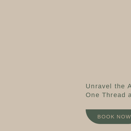
Unravel the A
One Thread a
BOOK NO