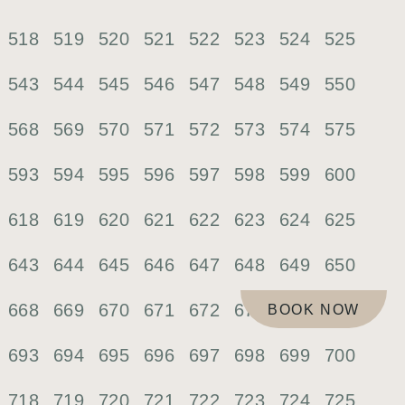
518
519
520
521
522
523
524
525
543
544
545
546
547
548
549
550
568
569
570
571
572
573
574
575
593
594
595
596
597
598
599
600
618
619
620
621
622
623
624
625
643
644
645
646
647
648
649
650
668
669
670
671
672
673
674
675
BOOK NOW
693
694
695
696
697
698
699
700
718
719
720
721
722
723
724
725