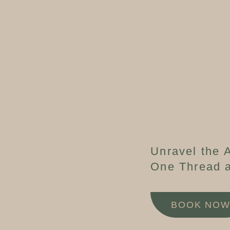
Unravel the A
One Thread a
BOOK NO