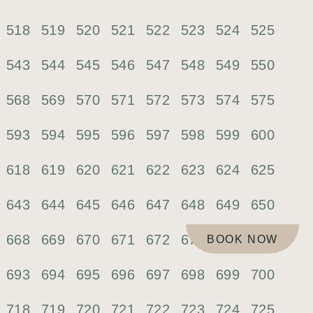
518
519
520
521
522
523
524
525
543
544
545
546
547
548
549
550
568
569
570
571
572
573
574
575
593
594
595
596
597
598
599
600
618
619
620
621
622
623
624
625
643
644
645
646
647
648
649
650
668
669
670
671
672
673
674
675
BOOK NOW
693
694
695
696
697
698
699
700
718
719
720
721
722
723
724
725