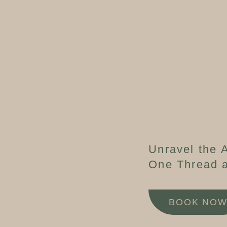
Unravel the A
One Thread a
BOOK NO