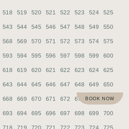
518
519
520
521
522
523
524
525
543
544
545
546
547
548
549
550
568
569
570
571
572
573
574
575
593
594
595
596
597
598
599
600
618
619
620
621
622
623
624
625
643
644
645
646
647
648
649
650
668
669
670
671
672
673
674
675
BOOK NOW
693
694
695
696
697
698
699
700
718
719
720
721
722
723
724
725