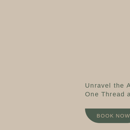
Unravel the A
One Thread a
BOOK NO