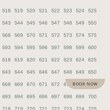
518
519
520
521
522
523
524
525
543
544
545
546
547
548
549
550
568
569
570
571
572
573
574
575
593
594
595
596
597
598
599
600
618
619
620
621
622
623
624
625
643
644
645
646
647
648
649
650
668
669
670
671
672
673
674
675
BOOK NOW
693
694
695
696
697
698
699
700
718
719
720
721
722
723
724
725