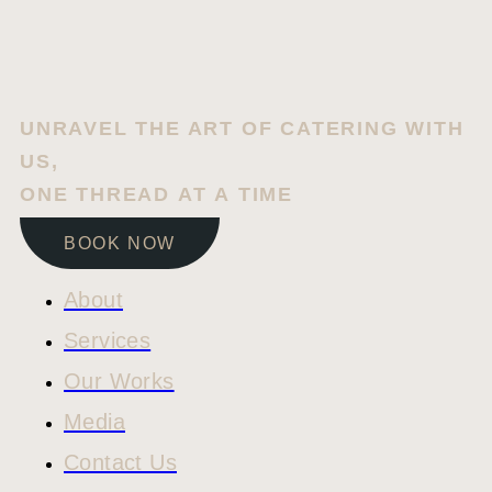
UNRAVEL THE ART OF CATERING WITH
US,
ONE THREAD AT A TIME
BOOK NOW
About
Services
Our Works
Media
Contact Us