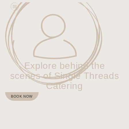
Explore behind the
scenes of Single Threads
Catering
BOOK NOW