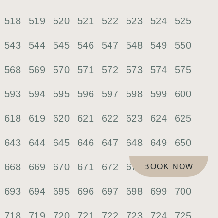
518
519
520
521
522
523
524
525
543
544
545
546
547
548
549
550
568
569
570
571
572
573
574
575
593
594
595
596
597
598
599
600
618
619
620
621
622
623
624
625
643
644
645
646
647
648
649
650
668
669
670
671
672
673
674
675
BOOK NOW
693
694
695
696
697
698
699
700
718
719
720
721
722
723
724
725