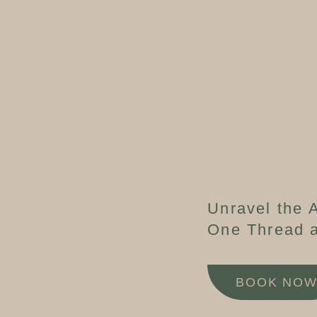
Unravel the A
One Thread a
BOOK NO